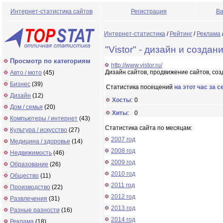
Интернет-статистика сайтов
Регистрация
Ва
Интернет-статистика
/
Рейтинг
/
Реклама
"Vistor" - дизайн и создан
Просмотр по категориям
http://www.vistor.ru/
Дизайн сайтов, продвижение сайтов, соз
Авто / мото
(45)
Бизнес
(39)
Статистика посещений
на этот час за с
Дизайн
(12)
Хосты
:
0
Дом / семья
(20)
Хиты
:
0
Компьютеры / интернет
(43)
Статистика сайта по месяцам:
Культура / искусство
(27)
2007 год
Медицина / здоровье
(14)
2008 год
Недвижимость
(46)
2009 год
Образование
(26)
2010 год
Общество
(11)
2011 год
Производство
(22)
2012 год
Развлечения
(31)
2013 год
Разные разности
(16)
2014 год
Реклама
(18)