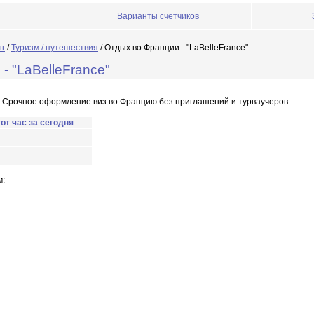
Варианты счетчиков
нг
/
Туризм / путешествия
/ Отдых во Франции - "LaBelleFrance"
- "LaBelleFrance"
 Срочное оформление виз во Францию без приглашений и турваучеров.
тот час за сегодня
:
м: