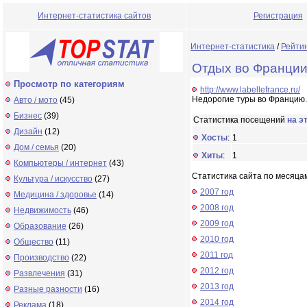
Интернет-статистика сайтов
Регистрация
Интернет-статистика
/
Рейти
Отдых во Франции 
Просмотр по категориям
http://www.labellefrance.ru/
Недорогие туры во Францию.
Авто / мото
(45)
Бизнес
(39)
Статистика посещений
на э
Дизайн
(12)
Хосты
:
1
Дом / семья
(20)
Хиты
:
1
Компьютеры / интернет
(43)
Статистика сайта по месяца
Культура / искусство
(27)
2007 год
Медицина / здоровье
(14)
2008 год
Недвижимость
(46)
2009 год
Образование
(26)
2010 год
Общество
(11)
2011 год
Производство
(22)
2012 год
Развлечения
(31)
2013 год
Разные разности
(16)
2014 год
Реклама
(18)