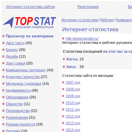
Интернет-статистика сайтов
Регистрация
Ва
Интернет-статистика
/
Рейтинг
/
Компьюте
Интернет-статистика
Просмотр по категориям
http://www.topstat.ru/
Интернет-статистика и рейтинг русскояз
Авто / мото
(45)
Бизнес
(39)
Статистика посещений
на этот час за с
Дизайн
(12)
Хосты
:
23
Дом / семья
(20)
Хиты
:
29
Компьютеры / интернет
(43)
Статистика сайта по месяцам:
Культура / искусство
(27)
2007 год
Медицина / здоровье
(14)
2008 год
Недвижимость
(46)
2009 год
Образование
(26)
2010 год
Общество
(11)
2011 год
Производство
(22)
2012 год
Развлечения
(31)
2013 год
Разные разности
(16)
2014 год
Реклама
(18)