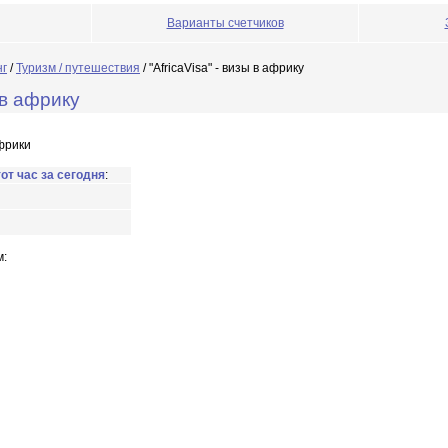
Варианты счетчиков
нг
/
Туризм / путешествия
/ "AfricaVisa" - визы в африку
ы в африку
фрики
тот час за сегодня
:
м: