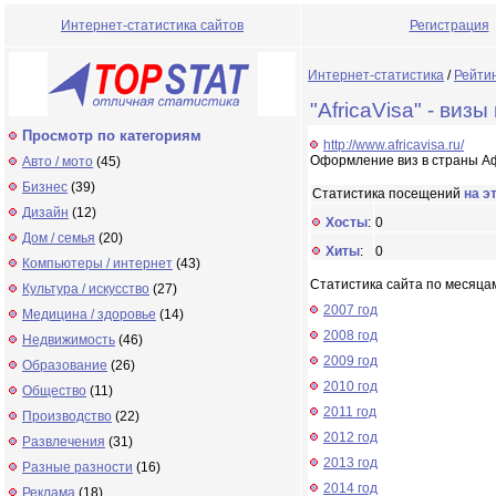
Интернет-статистика сайтов
Регистрация
Интернет-статистика
/
Рейти
"AfricaVisa" - виз
Просмотр по категориям
http://www.africavisa.ru/
Оформление виз в страны А
Авто / мото
(45)
Бизнес
(39)
Статистика посещений
на э
Дизайн
(12)
Хосты
:
0
Дом / семья
(20)
Хиты
:
0
Компьютеры / интернет
(43)
Статистика сайта по месяца
Культура / искусство
(27)
2007 год
Медицина / здоровье
(14)
2008 год
Недвижимость
(46)
2009 год
Образование
(26)
2010 год
Общество
(11)
2011 год
Производство
(22)
2012 год
Развлечения
(31)
2013 год
Разные разности
(16)
2014 год
Реклама
(18)