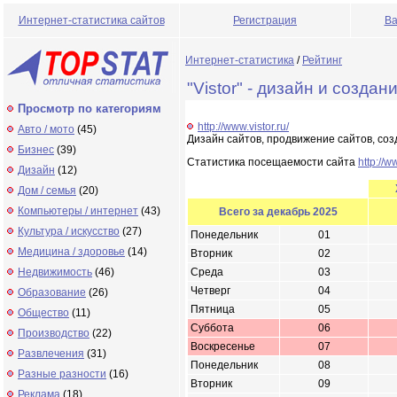
Интернет-статистика сайтов
Регистрация
Ва
Интернет-статистика
/
Рейтинг
"Vistor" - дизайн и создан
Просмотр по категориям
http://www.vistor.ru/
Авто / мото
(45)
Дизайн сайтов, продвижение сайтов, соз
Бизнес
(39)
Статистика посещаемости сайта
http://w
Дизайн
(12)
Дом / семья
(20)
Компьютеры / интернет
(43)
Всего за декабрь 2025
Культура / искусство
(27)
Понедельник
01
Медицина / здоровье
(14)
Вторник
02
Недвижимость
(46)
Среда
03
Четверг
04
Образование
(26)
Пятница
05
Общество
(11)
Суббота
06
Производство
(22)
Воскресенье
07
Развлечения
(31)
Понедельник
08
Разные разности
(16)
Вторник
09
Реклама
(18)