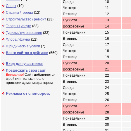
Среда
10
Спорт
(19)
Четверг
11
Страны / города
(12)
Пятница
12
Строительство / ремонт
(23)
Суббота
13
Товары / услуги
(83)
Воскресенье
14
Понедельник
15
Туризм / путешествия
(33)
Вторник
16
Флора / фауна
(12)
Среда
17
Юридические услуги
(7)
Четверг
18
Всего сайтов в рейтинге
(559)
Пятница
19
Суббота
20
Вход для участников
Воскресенье
21
Предложить свой сайт
Внимание!
Сайт добавляется
Понедельник
22
в рейтинг только после
Вторник
23
проверки администратором.
Среда
24
Реклама от спонсоров:
Четверг
25
Пятница
26
Суббота
27
Воскресенье
28
Понедельник
29
Вторник
30
Среда
31