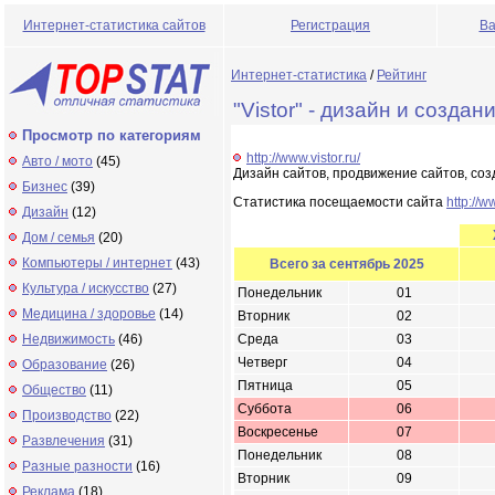
Интернет-статистика сайтов
Регистрация
Ва
Интернет-статистика
/
Рейтинг
"Vistor" - дизайн и создан
Просмотр по категориям
http://www.vistor.ru/
Авто / мото
(45)
Дизайн сайтов, продвижение сайтов, соз
Бизнес
(39)
Статистика посещаемости сайта
http://w
Дизайн
(12)
Дом / семья
(20)
Компьютеры / интернет
(43)
Всего за сентябрь 2025
Культура / искусство
(27)
Понедельник
01
Медицина / здоровье
(14)
Вторник
02
Недвижимость
(46)
Среда
03
Четверг
04
Образование
(26)
Пятница
05
Общество
(11)
Суббота
06
Производство
(22)
Воскресенье
07
Развлечения
(31)
Понедельник
08
Разные разности
(16)
Вторник
09
Реклама
(18)