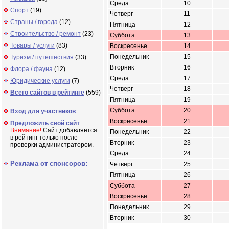
Среда
10
Спорт
(19)
Четверг
11
Страны / города
(12)
Пятница
12
Строительство / ремонт
(23)
Суббота
13
Товары / услуги
(83)
Воскресенье
14
Понедельник
15
Туризм / путешествия
(33)
Вторник
16
Флора / фауна
(12)
Среда
17
Юридические услуги
(7)
Четверг
18
Всего сайтов в рейтинге
(559)
Пятница
19
Суббота
20
Вход для участников
Воскресенье
21
Предложить свой сайт
Внимание!
Сайт добавляется
Понедельник
22
в рейтинг только после
Вторник
23
проверки администратором.
Среда
24
Реклама от спонсоров:
Четверг
25
Пятница
26
Суббота
27
Воскресенье
28
Понедельник
29
Вторник
30