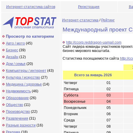
Интернет-статистика сайтов
Регистрация
Ва
Интернет-статистика
/
Рейтинг
Международный проект Co
Просмотр по категориям
http://ccorp.reddragon-uamail.com
Авто / мото
(45)
Сайт лидера команды участников проект
Бизнес
(39)
бизнес мирового масштаба.
Дизайн
(12)
Статистика посещаемости сайта
http://
Дом / семья
(20)
Компьютеры / интернет
(43)
Всего за январь 2026
Культура / искусство
(27)
Четверг
01
Медицина / здоровье
(14)
Пятница
02
Недвижимость
(46)
Суббота
03
Образование
(26)
Воскресенье
04
Общество
(11)
Понедельник
05
Производство
(22)
Вторник
06
Развлечения
(31)
Среда
07
Разные разности
(16)
Четверг
08
Реклама
(18)
Пятница
09