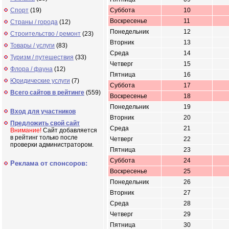
Спорт
(19)
Суббота
10
Воскресенье
11
Страны / города
(12)
Понедельник
12
Строительство / ремонт
(23)
Вторник
13
Товары / услуги
(83)
Среда
14
Туризм / путешествия
(33)
Четверг
15
Флора / фауна
(12)
Пятница
16
Юридические услуги
(7)
Суббота
17
Всего сайтов в рейтинге
(559)
Воскресенье
18
Понедельник
19
Вход для участников
Вторник
20
Предложить свой сайт
Среда
21
Внимание!
Сайт добавляется
в рейтинг только после
Четверг
22
проверки администратором.
Пятница
23
Суббота
24
Реклама от спонсоров:
Воскресенье
25
Понедельник
26
Вторник
27
Среда
28
Четверг
29
Пятница
30