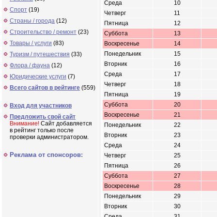
Среда
10
Спорт
(19)
Четверг
11
Страны / города
(12)
Пятница
12
Строительство / ремонт
(23)
Суббота
13
Товары / услуги
(83)
Воскресенье
14
Понедельник
15
Туризм / путешествия
(33)
Вторник
16
Флора / фауна
(12)
Среда
17
Юридические услуги
(7)
Четверг
18
Всего сайтов в рейтинге
(559)
Пятница
19
Суббота
20
Вход для участников
Воскресенье
21
Предложить свой сайт
Внимание!
Сайт добавляется
Понедельник
22
в рейтинг только после
Вторник
23
проверки администратором.
Среда
24
Реклама от спонсоров:
Четверг
25
Пятница
26
Суббота
27
Воскресенье
28
Понедельник
29
Вторник
30
Среда
31