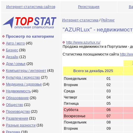
Интернет-статистика сайтов
Регистрация
Ва
Интернет-статистика
/
Рейтинг
"AZURLux" - недвижимост
Просмотр по категориям
http://www.azurlux.ru/
Авто / мото
(45)
Продажа недвижимости в Португалии - до
Бизнес
(39)
Статистика посещаемости сайта
http://w
Дизайн
(12)
Дом / семья
(20)
Компьютеры / интернет
(43)
Всего за декабрь 2025
Культура / искусство
(27)
Понедельник
01
Медицина / здоровье
(14)
Вторник
02
Недвижимость
(46)
Среда
03
Четверг
04
Образование
(26)
Пятница
05
Общество
(11)
Суббота
06
Производство
(22)
Воскресенье
07
Развлечения
(31)
Понедельник
08
Разные разности
(16)
Вторник
09
Реклама
(18)