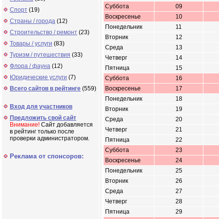
Суббота
09
Спорт
(19)
Воскресенье
10
Страны / города
(12)
Понедельник
11
Строительство / ремонт
(23)
Вторник
12
Товары / услуги
(83)
Среда
13
Туризм / путешествия
(33)
Четверг
14
Флора / фауна
(12)
Пятница
15
Юридические услуги
(7)
Суббота
16
Всего сайтов в рейтинге
(559)
Воскресенье
17
Понедельник
18
Вход для участников
Вторник
19
Предложить свой сайт
Среда
20
Внимание!
Сайт добавляется
Четверг
21
в рейтинг только после
проверки администратором.
Пятница
22
Суббота
23
Реклама от спонсоров:
Воскресенье
24
Понедельник
25
Вторник
26
Среда
27
Четверг
28
Пятница
29