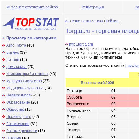
Интернет-статистика сайтов
Регистрация
Ва
Интернет-статистика
/
Рейтинг
Torgtut.ru - торговая площ
Просмотр по категориям
http://torgtut.ru
Авто / мото
(45)
На нашем сервисе вы можете подать бес
Бизнес
(39)
Продам,Куплю,Недвижимость,автомобил
техника,КПК,Книги,Компьютеры
Дизайн
(12)
Статистика посещаемости сайта
http://to
Дом / семья
(20)
Компьютеры / интернет
(43)
Культура / искусство
(27)
Всего за май 2026
Медицина / здоровье
(14)
Пятница
01
Недвижимость
(46)
Суббота
02
Образование
(26)
Воскресенье
03
Общество
(11)
Понедельник
04
Производство
(22)
Вторник
05
Среда
06
Развлечения
(31)
Четверг
07
Разные разности
(16)
Пятница
08
Реклама
(18)