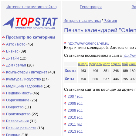
Интернет-статистика сайтов
Регистрация
Ва
Интернет-статистика
/
Рейтинг
Печать календарей "Calen
Просмотр по категориям
http://www.calendar-m.ru/
Авто / мото
(45)
Виды и типы календарей. Изготовление и
Бизнес
(39)
Статистика посещаемости сайта
http://w
Дизайн
(12)
январь
февраль
март
апрель
май
июн
Дом / семья
(20)
Хосты
:
463
406
351
246
189
180
Компьютеры / интернет
(43)
Хиты
:
Культура / искусство
(27)
750
650
537
446
295
302
Медицина / здоровье
(14)
Статистика сайта по месяцам за другие г
Недвижимость
(46)
2007 год
Образование
(26)
2008 год
Общество
(11)
2009 год
Производство
(22)
2010 год
Развлечения
(31)
2011 год
Разные разности
(16)
2013 год
Реклама
(18)