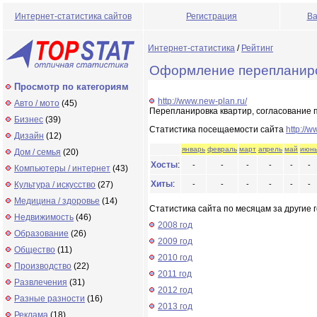
Интернет-статистика сайтов
Регистрация
Ва
Интернет-статистика
/
Рейтинг
Оформление перепланиро
Просмотр по категориям
http://www.new-plan.ru/
Авто / мото
(45)
Перепланировка квартир, согласование 
Бизнес
(39)
Статистика посещаемости сайта
http://w
Дизайн
(12)
январь
февраль
март
апрель
май
июн
Дом / семья
(20)
Хосты
:
-
-
-
-
-
-
Компьютеры / интернет
(43)
Хиты
:
Культура / искусство
(27)
-
-
-
-
-
-
Медицина / здоровье
(14)
Статистика сайта по месяцам за другие г
Недвижимость
(46)
2008 год
Образование
(26)
2009 год
Общество
(11)
2010 год
Производство
(22)
2011 год
Развлечения
(31)
2012 год
Разные разности
(16)
2013 год
Реклама
(18)