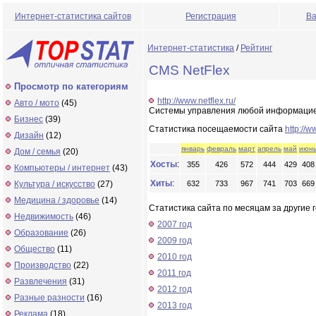
Интернет-статистика сайтов
Регистрация
Ва
Интернет-статистика
/
Рейтинг
CMS NetFlex
Просмотр по категориям
http://www.netflex.ru/
Авто / мото
(45)
Системы управления любой информацией
Бизнес
(39)
Статистика посещаемости сайта
http://w
Дизайн
(12)
январь
февраль
март
апрель
май
июн
Дом / семья
(20)
Хосты
:
355
426
572
444
429
408
Компьютеры / интернет
(43)
Хиты
:
Культура / искусство
(27)
632
733
967
741
703
669
Медицина / здоровье
(14)
Статистика сайта по месяцам за другие г
Недвижимость
(46)
2007 год
Образование
(26)
2009 год
Общество
(11)
2010 год
Производство
(22)
2011 год
Развлечения
(31)
2012 год
Разные разности
(16)
2013 год
Реклама
(18)