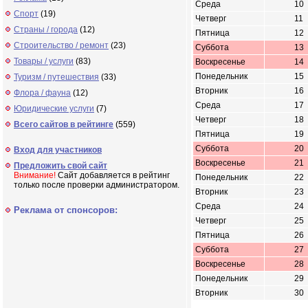
Среда
10
Спорт
(19)
Четверг
11
Страны / города
(12)
Пятница
12
Строительство / ремонт
(23)
Суббота
13
Товары / услуги
(83)
Воскресенье
14
Понедельник
15
Туризм / путешествия
(33)
Вторник
16
Флора / фауна
(12)
Среда
17
Юридические услуги
(7)
Четверг
18
Всего сайтов в рейтинге
(559)
Пятница
19
Суббота
20
Вход для участников
Воскресенье
21
Предложить свой сайт
Внимание!
Сайт добавляется в рейтинг
Понедельник
22
только после проверки администратором.
Вторник
23
Среда
24
Реклама от спонсоров:
Четверг
25
Пятница
26
Суббота
27
Воскресенье
28
Понедельник
29
Вторник
30