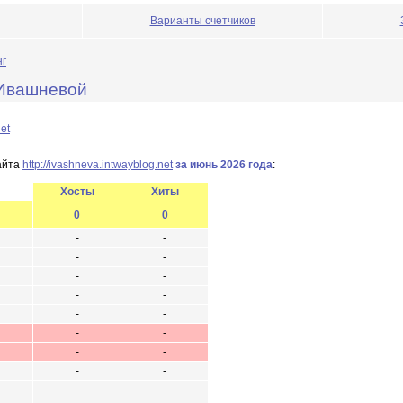
Варианты счетчиков
нг
 Ивашневой
net
айта
http://ivashneva.intwayblog.net
за июнь 2026 года
:
Хосты
Хиты
0
0
-
-
-
-
-
-
-
-
-
-
-
-
-
-
-
-
-
-