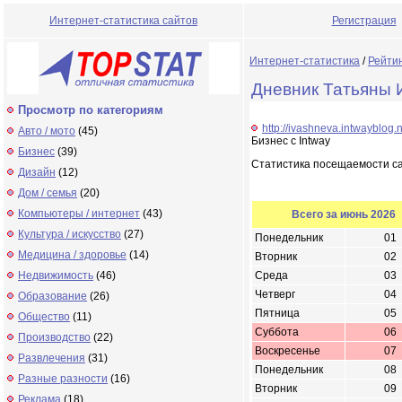
Интернет-статистика сайтов
Регистрация
Интернет-статистика
/
Рейти
Дневник Татьяны
Просмотр по категориям
http://ivashneva.intwayblog.
Авто / мото
(45)
Бизнес с Intway
Бизнес
(39)
Статистика посещаемости с
Дизайн
(12)
Дом / семья
(20)
Компьютеры / интернет
(43)
Всего за июнь 2026
Культура / искусство
(27)
Понедельник
01
Медицина / здоровье
(14)
Вторник
02
Недвижимость
(46)
Среда
03
Четверг
04
Образование
(26)
Пятница
05
Общество
(11)
Суббота
06
Производство
(22)
Воскресенье
07
Развлечения
(31)
Понедельник
08
Разные разности
(16)
Вторник
09
Реклама
(18)