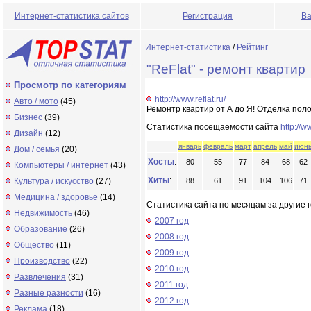
Интернет-статистика сайтов
Регистрация
Ва
Интернет-статистика
/
Рейтинг
"ReFlat" - ремонт квартир
Просмотр по категориям
http://www.reflat.ru/
Авто / мото
(45)
Ремонтр квартир от А до Я! Отделка поло
Бизнес
(39)
Статистика посещаемости сайта
http://ww
Дизайн
(12)
январь
февраль
март
апрель
май
июн
Дом / семья
(20)
Хосты
:
80
55
77
84
68
62
Компьютеры / интернет
(43)
Хиты
:
Культура / искусство
(27)
88
61
91
104
106
71
Медицина / здоровье
(14)
Статистика сайта по месяцам за другие г
Недвижимость
(46)
2007 год
Образование
(26)
2008 год
Общество
(11)
2009 год
Производство
(22)
2010 год
Развлечения
(31)
2011 год
Разные разности
(16)
2012 год
Реклама
(18)