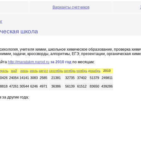
Варианты счетчиков
нг
ческая школа
сихология, учителя химии, школьное химическое образование, проверка хими
химии, задачи, кроссворды, алгоритмы, ЕГЭ, презентации, органическая хим
айта
http://maratakm.narod.ru
за 2010 год
по месяцам:
прель
май
июнь
июль
август
сентябрь
октябрь
ноябрь
декабрь
2010
0426
24054
14141
3083
2585
21381
32735
37402
51379
249811
8818
47261
30544
6246
4971
36386
56139
61512
83650
439286
 за другие года: