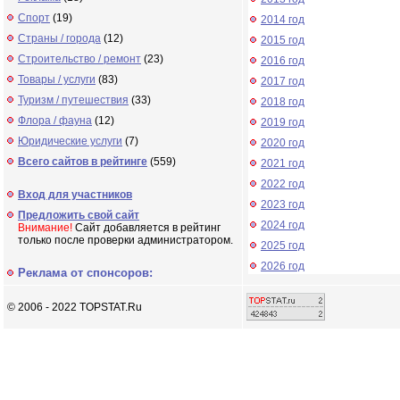
Спорт
(19)
2014 год
Страны / города
(12)
2015 год
Строительство / ремонт
(23)
2016 год
Товары / услуги
(83)
2017 год
Туризм / путешествия
(33)
2018 год
Флора / фауна
(12)
2019 год
Юридические услуги
(7)
2020 год
Всего сайтов в рейтинге
(559)
2021 год
2022 год
Вход для участников
2023 год
Предложить свой сайт
2024 год
Внимание!
Сайт добавляется в рейтинг
только после проверки администратором.
2025 год
2026 год
Реклама от спонсоров:
© 2006 - 2022 TOPSTAT.Ru