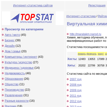
Интернет-статистика сайтов
Регистрация
Интернет-статистика
/
Рейти
Виртуальная хими
Просмотр по категориям
http://maratakm.narod.ru
Авто / мото
(45)
Химия, методика обучения, п
Бизнес
(39)
квалификационных работ по 
Дизайн
(12)
Статистика посещаемости с
Дом / семья
(20)
январь
февраль
март
а
Компьютеры / интернет
(43)
Хосты
:
12483
13053
17089
2
Культура / искусство
(27)
Хиты
:
20202
22799
30758
3
Медицина / здоровье
(14)
Недвижимость
(46)
Статистика сайта по месяцам
Образование
(26)
2007 год
Общество
(11)
2008 год
Производство
(22)
2009 год
Развлечения
(31)
2011 год
Разные разности
(16)
2012 год
Реклама
(18)
2013 год