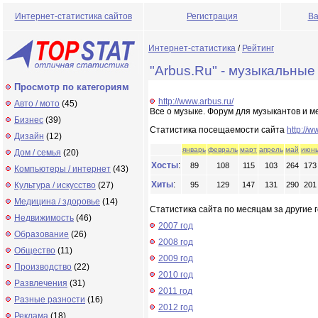
Интернет-статистика сайтов
Регистрация
Ва
Интернет-статистика
/
Рейтинг
"Arbus.Ru" - музыкальные
Просмотр по категориям
http://www.arbus.ru/
Авто / мото
(45)
Все о музыке. Форум для музыкантов и 
Бизнес
(39)
Статистика посещаемости сайта
http://w
Дизайн
(12)
январь
февраль
март
апрель
май
июн
Дом / семья
(20)
Хосты
:
89
108
115
103
264
173
Компьютеры / интернет
(43)
Хиты
:
Культура / искусство
(27)
95
129
147
131
290
201
Медицина / здоровье
(14)
Статистика сайта по месяцам за другие г
Недвижимость
(46)
2007 год
Образование
(26)
2008 год
Общество
(11)
2009 год
Производство
(22)
2010 год
Развлечения
(31)
2011 год
Разные разности
(16)
2012 год
Реклама
(18)