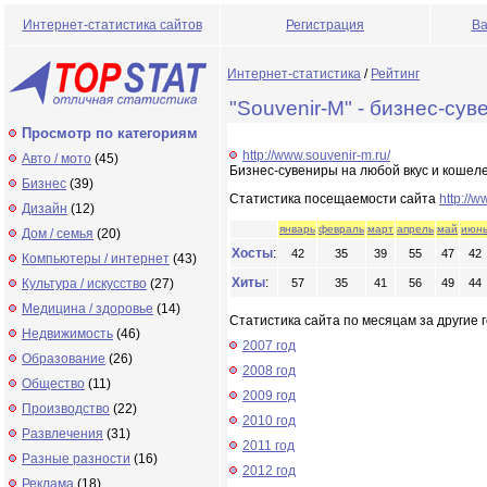
Интернет-статистика сайтов
Регистрация
Ва
Интернет-статистика
/
Рейтинг
"Souvenir-M" - бизнес-су
Просмотр по категориям
http://www.souvenir-m.ru/
Авто / мото
(45)
Бизнес-сувениры на любой вкус и кошеле
Бизнес
(39)
Статистика посещаемости сайта
http://w
Дизайн
(12)
январь
февраль
март
апрель
май
июн
Дом / семья
(20)
Хосты
:
42
35
39
55
47
42
Компьютеры / интернет
(43)
Хиты
:
Культура / искусство
(27)
57
35
41
56
49
44
Медицина / здоровье
(14)
Статистика сайта по месяцам за другие г
Недвижимость
(46)
2007 год
Образование
(26)
2008 год
Общество
(11)
2009 год
Производство
(22)
2010 год
Развлечения
(31)
2011 год
Разные разности
(16)
2012 год
Реклама
(18)