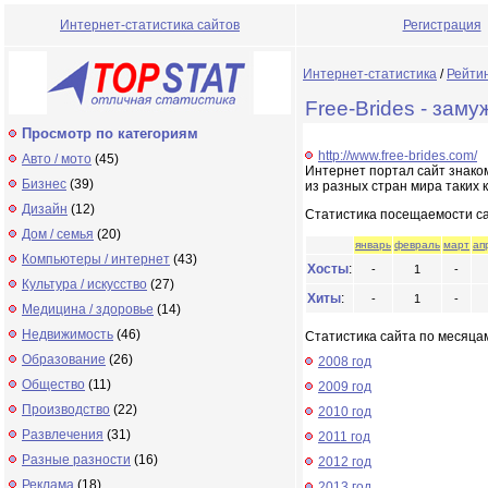
Интернет-статистика сайтов
Регистрация
Интернет-статистика
/
Рейти
Free-Brides - зам
Просмотр по категориям
http://www.free-brides.com/
Авто / мото
(45)
Интернет портал сайт знако
Бизнес
(39)
из разных стран мира таких 
Дизайн
(12)
Статистика посещаемости с
Дом / семья
(20)
январь
февраль
март
ап
Компьютеры / интернет
(43)
Хосты
:
-
1
-
Культура / искусство
(27)
Хиты
:
-
1
-
Медицина / здоровье
(14)
Недвижимость
(46)
Статистика сайта по месяцам
Образование
(26)
2008 год
Общество
(11)
2009 год
Производство
(22)
2010 год
Развлечения
(31)
2011 год
Разные разности
(16)
2012 год
Реклама
(18)
2013 год