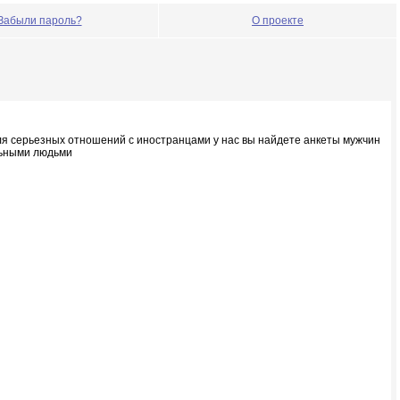
Забыли пароль?
О проекте
ля серьезных отношений с иностранцами у нас вы найдете анкеты мужчин
альными людьми