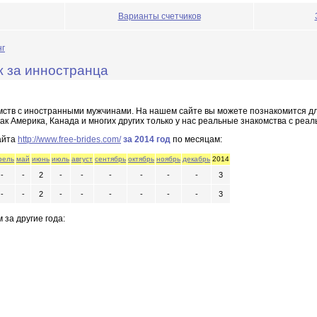
Варианты счетчиков
нг
уж за инностранца
мств с иностранными мужчинами. На нашем сайте вы можете познакомится д
как Aмерика, Канада и многих других только у нас реальные знакомства с ре
айта
http://www.free-brides.com/
за 2014 год
по месяцам:
рель
май
июнь
июль
август
сентябрь
октябрь
ноябрь
декабрь
2014
-
-
2
-
-
-
-
-
-
3
-
-
2
-
-
-
-
-
-
3
 за другие года: