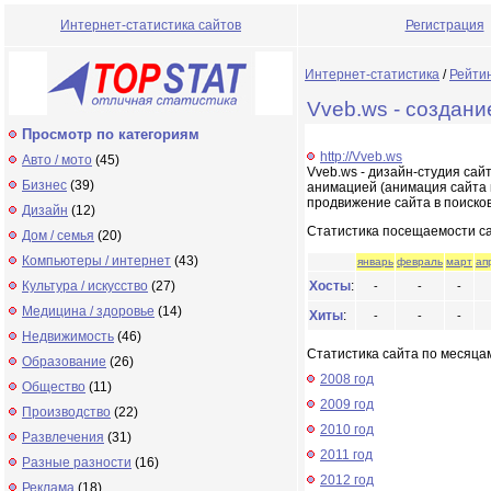
Интернет-статистика сайтов
Регистрация
Интернет-статистика
/
Рейти
Vveb.ws - создани
Просмотр по категориям
http://Vveb.ws
Авто / мото
(45)
Vveb.ws - дизайн-студия сай
Бизнес
(39)
анимацией (анимация сайта в
продвижение сайта в поисков
Дизайн
(12)
Статистика посещаемости с
Дом / семья
(20)
Компьютеры / интернет
(43)
январь
февраль
март
ап
Культура / искусство
(27)
Хосты
:
-
-
-
Медицина / здоровье
(14)
Хиты
:
-
-
-
Недвижимость
(46)
Статистика сайта по месяцам
Образование
(26)
2008 год
Общество
(11)
2009 год
Производство
(22)
2010 год
Развлечения
(31)
2011 год
Разные разности
(16)
2012 год
Реклама
(18)