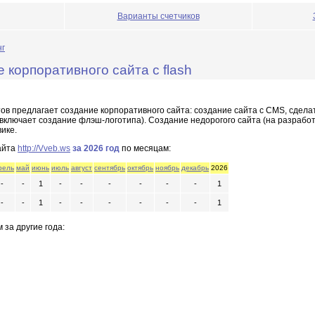
Варианты счетчиков
нг
е корпоративного сайта с flash
тов предлагает создание корпоративного сайта: создание сайта с CMS, сделат
ключает создание флэш-логотипа). Создание недорогого сайта (на разработк
ике.
айта
http://Vveb.ws
за 2026 год
по месяцам:
рель
май
июнь
июль
август
сентябрь
октябрь
ноябрь
декабрь
2026
-
-
1
-
-
-
-
-
-
1
-
-
1
-
-
-
-
-
-
1
 за другие года: