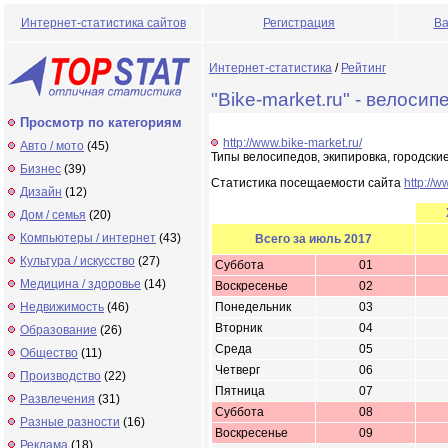
Интернет-статистика сайтов
Регистрация
Ва
Интернет-статистика
/
Рейтинг
"Bike-market.ru" - велос
Просмотр по категориям
http://www.bike-market.ru/
Авто / мото
(45)
Типы велосипедов, экипировка, городски
Бизнес
(39)
Статистика посещаемости сайта
http://w
Дизайн
(12)
Дом / семья
(20)
Компьютеры / интернет
(43)
Всего за июль 2017
Культура / искусство
(27)
Суббота
01
Медицина / здоровье
(14)
Воскресенье
02
Недвижимость
(46)
Понедельник
03
Вторник
04
Образование
(26)
Среда
05
Общество
(11)
Четверг
06
Производство
(22)
Пятница
07
Развлечения
(31)
Суббота
08
Разные разности
(16)
Воскресенье
09
Реклама
(18)