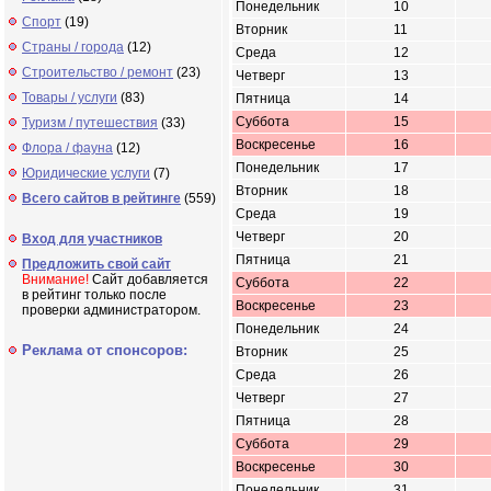
Понедельник
10
Спорт
(19)
Вторник
11
Страны / города
(12)
Среда
12
Строительство / ремонт
(23)
Четверг
13
Товары / услуги
(83)
Пятница
14
Суббота
15
Туризм / путешествия
(33)
Воскресенье
16
Флора / фауна
(12)
Понедельник
17
Юридические услуги
(7)
Вторник
18
Всего сайтов в рейтинге
(559)
Среда
19
Четверг
20
Вход для участников
Пятница
21
Предложить свой сайт
Внимание!
Сайт добавляется
Суббота
22
в рейтинг только после
Воскресенье
23
проверки администратором.
Понедельник
24
Реклама от спонсоров:
Вторник
25
Среда
26
Четверг
27
Пятница
28
Суббота
29
Воскресенье
30
Понедельник
31