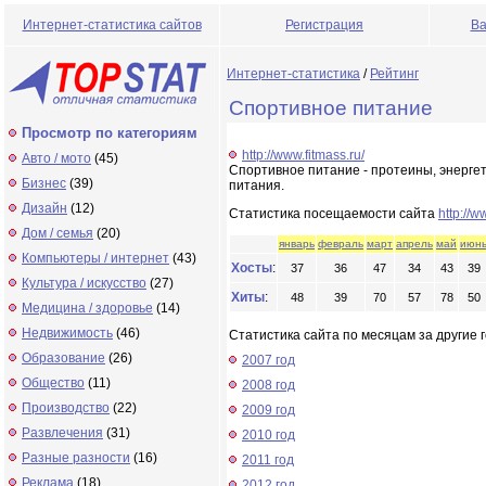
Интернет-статистика сайтов
Регистрация
Ва
Интернет-статистика
/
Рейтинг
Спортивное питание
Просмотр по категориям
http://www.fitmass.ru/
Авто / мото
(45)
Спортивное питание - протеины, энергет
Бизнес
(39)
питания.
Дизайн
(12)
Статистика посещаемости сайта
http://w
Дом / семья
(20)
январь
февраль
март
апрель
май
июн
Компьютеры / интернет
(43)
Хосты
:
37
36
47
34
43
39
Культура / искусство
(27)
Хиты
:
48
39
70
57
78
50
Медицина / здоровье
(14)
Недвижимость
(46)
Статистика сайта по месяцам за другие г
Образование
(26)
2007 год
Общество
(11)
2008 год
Производство
(22)
2009 год
Развлечения
(31)
2010 год
Разные разности
(16)
2011 год
Реклама
(18)
2012 год