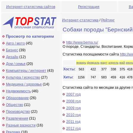
Интернет-статистика сайтов
Регистрация
Ва
Интернет-статистика
/
Рейтинг
Собаки породы "Бернский
Просмотр по категориям
http://www.berna.ru/
Авто / мото
(45)
О породе. Стандарты. Воспитание. Корм
Бизнес
(39)
Статистика посещаемости сайта
http://w
Дизайн
(12)
январь
февраль
март
апрель
май
июн
Дом / семья
(20)
Хосты
:
563
422
377
338
375
418
Компьютеры / интернет
(43)
Хиты
:
Культура / искусство
(27)
1156
747
583
459
416
478
Медицина / здоровье
(14)
Статистика сайта по месяцам за другие г
Недвижимость
(46)
2007 год
Образование
(26)
2008 год
Общество
(11)
2009 год
Производство
(22)
2010 год
Развлечения
(31)
2011 год
Разные разности
(16)
2012 год
Реклама
(18)