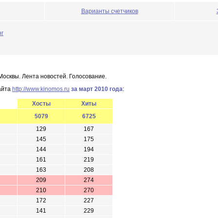
Варианты счетчиков
нг
Москвы. Лента новостей. Голосование.
айта
http://www.kinomos.ru
за март 2010 года
:
Хосты
Хиты
5079
6725
129
167
145
175
144
194
161
219
163
208
209
274
210
270
172
227
141
229