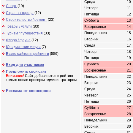
Среда
10
Спорт
(19)
Четверг
11
Страны / города
(12)
Пятница
12
Строительство / ремонт
(23)
Суббота
13
Товары / услуги
(83)
Воскресенье
14
Понедельник
15
Туризм / путешествия
(33)
Вторник
16
Флора / фауна
(12)
Среда
17
Юридические услуги
(7)
Четверг
18
Всего сайтов в рейтинге
(559)
Пятница
19
Суббота
20
Вход для участников
Воскресенье
21
Предложить свой сайт
Внимание!
Сайт добавляется в рейтинг
Понедельник
22
только после проверки администратором.
Вторник
23
Среда
24
Реклама от спонсоров:
Четверг
25
Пятница
26
Суббота
27
Воскресенье
28
Понедельник
29
Вторник
30
Среда
31