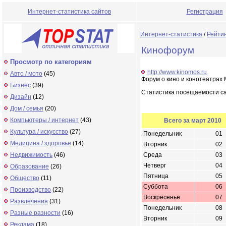
Интернет-статистика сайтов
Регистрация
Интернет-статистика
/
Рейти
Кинофорум
Просмотр по категориям
http://www.kinomos.ru
Авто / мото
(45)
Форум о кино и конотеатрах 
Бизнес
(39)
Статистика посещаемости с
Дизайн
(12)
Дом / семья
(20)
Компьютеры / интернет
(43)
Всего за март 2010
Культура / искусство
(27)
Понедельник
01
Медицина / здоровье
(14)
Вторник
02
Недвижимость
(46)
Среда
03
Четверг
04
Образование
(26)
Пятница
05
Общество
(11)
Суббота
06
Производство
(22)
Воскресенье
07
Развлечения
(31)
Понедельник
08
Разные разности
(16)
Вторник
09
Реклама
(18)