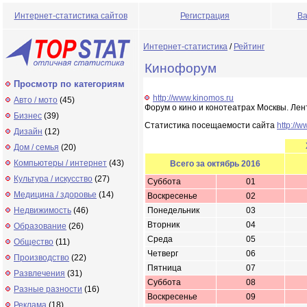
Интернет-статистика сайтов
Регистрация
Ва
Интернет-статистика
/
Рейтинг
Кинофорум
Просмотр по категориям
http://www.kinomos.ru
Авто / мото
(45)
Форум о кино и конотеатрах Москвы. Лен
Бизнес
(39)
Статистика посещаемости сайта
http://
Дизайн
(12)
Дом / семья
(20)
Компьютеры / интернет
(43)
Всего за октябрь 2016
Культура / искусство
(27)
Суббота
01
Медицина / здоровье
(14)
Воскресенье
02
Недвижимость
(46)
Понедельник
03
Вторник
04
Образование
(26)
Среда
05
Общество
(11)
Четверг
06
Производство
(22)
Пятница
07
Развлечения
(31)
Суббота
08
Разные разности
(16)
Воскресенье
09
Реклама
(18)