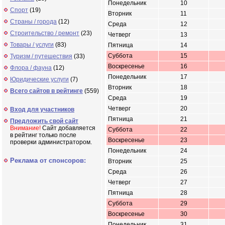
Понедельник
10
Спорт
(19)
Вторник
11
Страны / города
(12)
Среда
12
Строительство / ремонт
(23)
Четверг
13
Товары / услуги
(83)
Пятница
14
Суббота
15
Туризм / путешествия
(33)
Воскресенье
16
Флора / фауна
(12)
Понедельник
17
Юридические услуги
(7)
Вторник
18
Всего сайтов в рейтинге
(559)
Среда
19
Четверг
20
Вход для участников
Пятница
21
Предложить свой сайт
Внимание!
Сайт добавляется
Суббота
22
в рейтинг только после
Воскресенье
23
проверки администратором.
Понедельник
24
Реклама от спонсоров:
Вторник
25
Среда
26
Четверг
27
Пятница
28
Суббота
29
Воскресенье
30
Понедельник
31