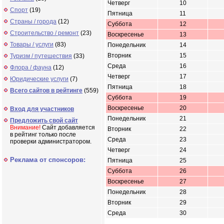
Четверг
10
Спорт
(19)
Пятница
11
Страны / города
(12)
Суббота
12
Строительство / ремонт
(23)
Воскресенье
13
Товары / услуги
(83)
Понедельник
14
Вторник
15
Туризм / путешествия
(33)
Среда
16
Флора / фауна
(12)
Четверг
17
Юридические услуги
(7)
Пятница
18
Всего сайтов в рейтинге
(559)
Суббота
19
Воскресенье
20
Вход для участников
Понедельник
21
Предложить свой сайт
Внимание!
Сайт добавляется
Вторник
22
в рейтинг только после
Среда
23
проверки администратором.
Четверг
24
Реклама от спонсоров:
Пятница
25
Суббота
26
Воскресенье
27
Понедельник
28
Вторник
29
Среда
30