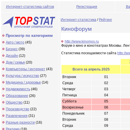
Интернет-статистика сайтов
Регистрация
Ва
Интернет-статистика
/
Рейтинг
Кинофорум
Просмотр по категориям
http://www.kinomos.ru
Авто / мото
(45)
Форум о кино и конотеатрах Москвы. Лен
Бизнес
(39)
Статистика посещаемости сайта
http://
Дизайн
(12)
Дом / семья
(20)
Компьютеры / интернет
(43)
Всего за апрель 2025
Культура / искусство
(27)
Вторник
01
Медицина / здоровье
(14)
Среда
02
Недвижимость
(46)
Четверг
03
Пятница
04
Образование
(26)
Суббота
05
Общество
(11)
Воскресенье
06
Производство
(22)
Понедельник
07
Развлечения
(31)
Вторник
08
Разные разности
(16)
Среда
09
Реклама
(18)