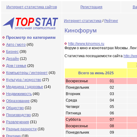
Интернет-статистика сайтов
Регистрация
Ва
Интернет-статистика
/
Рейтинг
Кинофорум
Просмотр по категориям
http://www.kinomos.ru
Авто / мото
(45)
Форум о кино и конотеатрах Москвы. Лен
Бизнес
(39)
Статистика посещаемости сайта
http://
Дизайн
(12)
Дом / семья
(20)
Компьютеры / интернет
(43)
Всего за июнь 2025
Культура / искусство
(27)
Воскресенье
01
Медицина / здоровье
(14)
Понедельник
02
Недвижимость
(46)
Вторник
03
Среда
04
Образование
(26)
Четверг
05
Общество
(11)
Пятница
06
Производство
(22)
Суббота
07
Развлечения
(31)
Воскресенье
08
Разные разности
(16)
Понедельник
09
Реклама
(18)