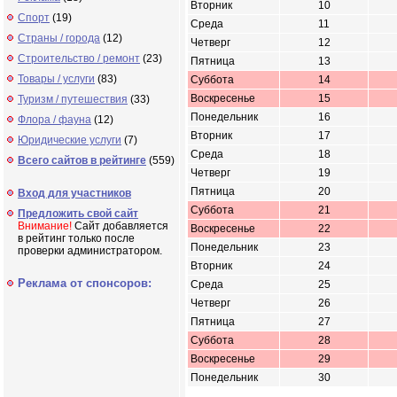
Вторник
10
Спорт
(19)
Среда
11
Страны / города
(12)
Четверг
12
Строительство / ремонт
(23)
Пятница
13
Товары / услуги
(83)
Суббота
14
Воскресенье
15
Туризм / путешествия
(33)
Понедельник
16
Флора / фауна
(12)
Вторник
17
Юридические услуги
(7)
Среда
18
Всего сайтов в рейтинге
(559)
Четверг
19
Пятница
20
Вход для участников
Суббота
21
Предложить свой сайт
Внимание!
Сайт добавляется
Воскресенье
22
в рейтинг только после
Понедельник
23
проверки администратором.
Вторник
24
Реклама от спонсоров:
Среда
25
Четверг
26
Пятница
27
Суббота
28
Воскресенье
29
Понедельник
30