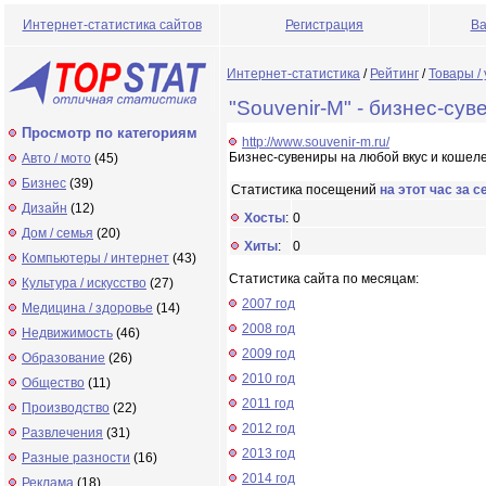
Интернет-статистика сайтов
Регистрация
Ва
Интернет-статистика
/
Рейтинг
/
Товары / 
"Souvenir-M" - бизнес-су
Просмотр по категориям
http://www.souvenir-m.ru/
Бизнес-сувениры на любой вкус и кошеле
Авто / мото
(45)
Бизнес
(39)
Статистика посещений
на этот час за с
Дизайн
(12)
Хосты
:
0
Дом / семья
(20)
Хиты
:
0
Компьютеры / интернет
(43)
Статистика сайта по месяцам:
Культура / искусство
(27)
2007 год
Медицина / здоровье
(14)
2008 год
Недвижимость
(46)
2009 год
Образование
(26)
2010 год
Общество
(11)
2011 год
Производство
(22)
2012 год
Развлечения
(31)
2013 год
Разные разности
(16)
2014 год
Реклама
(18)