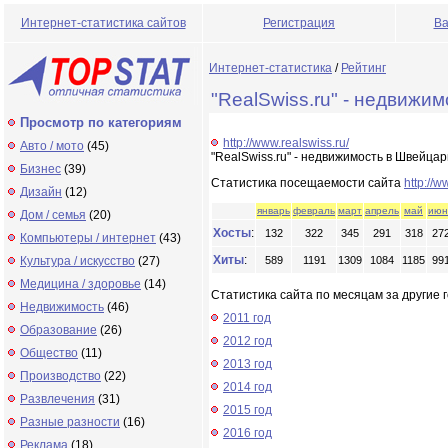
Интернет-статистика сайтов
Регистрация
Ва
Интернет-статистика
/
Рейтинг
"RealSwiss.ru" - недвижи
Просмотр по категориям
http://www.realswiss.ru/
Авто / мото
(45)
"RealSwiss.ru" - недвижимость в Швейца
Бизнес
(39)
Статистика посещаемости сайта
http://w
Дизайн
(12)
январь
февраль
март
апрель
май
июн
Дом / семья
(20)
Хосты
:
132
322
345
291
318
27
Компьютеры / интернет
(43)
Хиты
:
Культура / искусство
(27)
589
1191
1309
1084
1185
99
Медицина / здоровье
(14)
Статистика сайта по месяцам за другие г
Недвижимость
(46)
2011 год
Образование
(26)
2012 год
Общество
(11)
2013 год
Производство
(22)
2014 год
Развлечения
(31)
2015 год
Разные разности
(16)
2016 год
Реклама
(18)