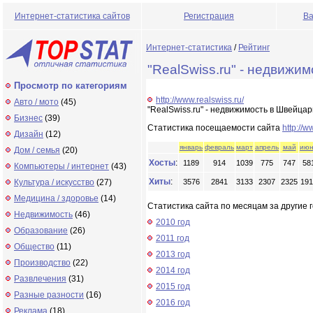
Интернет-статистика сайтов
Регистрация
Ва
Интернет-статистика
/
Рейтинг
"RealSwiss.ru" - недвижи
Просмотр по категориям
http://www.realswiss.ru/
Авто / мото
(45)
"RealSwiss.ru" - недвижимость в Швейца
Бизнес
(39)
Статистика посещаемости сайта
http://w
Дизайн
(12)
январь
февраль
март
апрель
май
июн
Дом / семья
(20)
Хосты
:
1189
914
1039
775
747
58
Компьютеры / интернет
(43)
Хиты
:
Культура / искусство
(27)
3576
2841
3133
2307
2325
191
Медицина / здоровье
(14)
Статистика сайта по месяцам за другие г
Недвижимость
(46)
2010 год
Образование
(26)
2011 год
Общество
(11)
2013 год
Производство
(22)
2014 год
Развлечения
(31)
2015 год
Разные разности
(16)
2016 год
Реклама
(18)