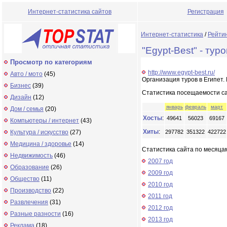
Интернет-статистика сайтов
Регистрация
Интернет-статистика
/
Рейти
"Egypt-Best" - тур
Просмотр по категориям
http://www.egypt-best.ru/
Авто / мото
(45)
Организация туров в Египет
Бизнес
(39)
Статистика посещаемости с
Дизайн
(12)
январь
февраль
март
Дом / семья
(20)
Хосты
:
49641
56023
69167
Компьютеры / интернет
(43)
Хиты
:
Культура / искусство
(27)
297782
351322
422722
Медицина / здоровье
(14)
Статистика сайта по месяцам
Недвижимость
(46)
2007 год
Образование
(26)
2009 год
Общество
(11)
2010 год
Производство
(22)
2011 год
Развлечения
(31)
2012 год
Разные разности
(16)
2013 год
Реклама
(18)