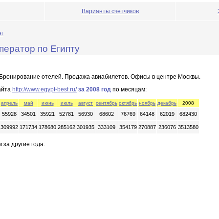
Варианты счетчиков
нг
оператор по Египту
. Бронирование отелей. Продажа авиабилетов. Офисы в центре Москвы.
айта
http://www.egypt-best.ru/
за 2008 год
по месяцам:
апрель
май
июнь
июль
август
сентябрь
октябрь
ноябрь
декабрь
2008
55928
34501
35921
52781
56930
68602
76769
64148
62019
682430
309992
171734
178680
285162
301935
333109
354179
270887
236076
3513580
 за другие года: