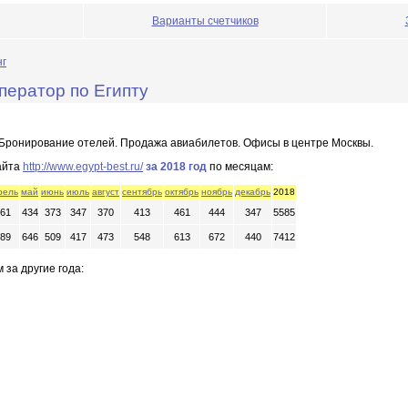
Варианты счетчиков
нг
оператор по Египту
. Бронирование отелей. Продажа авиабилетов. Офисы в центре Москвы.
айта
http://www.egypt-best.ru/
за 2018 год
по месяцам:
рель
май
июнь
июль
август
сентябрь
октябрь
ноябрь
декабрь
2018
61
434
373
347
370
413
461
444
347
5585
89
646
509
417
473
548
613
672
440
7412
 за другие года: