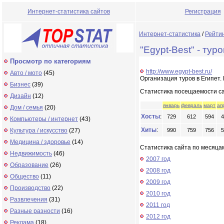
Интернет-статистика сайтов
Регистрация
Интернет-статистика
/
Рейти
"Egypt-Best" - тур
Просмотр по категориям
http://www.egypt-best.ru/
Авто / мото
(45)
Организация туров в Египет
Бизнес
(39)
Статистика посещаемости с
Дизайн
(12)
январь
февраль
март
ап
Дом / семья
(20)
Хосты
:
729
612
594
4
Компьютеры / интернет
(43)
Хиты
:
Культура / искусство
(27)
990
759
756
5
Медицина / здоровье
(14)
Статистика сайта по месяцам
Недвижимость
(46)
2007 год
Образование
(26)
2008 год
Общество
(11)
2009 год
Производство
(22)
2010 год
Развлечения
(31)
2011 год
Разные разности
(16)
2012 год
Реклама
(18)