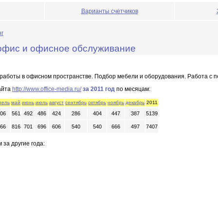
Варианты счетчиков
нг
 - офис и офисное обслуживание
 работы в офисном пространстве. Подбор мебели и оборудования. Работа с 
айта
http://www.office-media.ru/
за 2011 год
по месяцам:
рель
май
июнь
июль
август
сентябрь
октябрь
ноябрь
декабрь
2011
06
561
492
486
424
286
404
447
387
5139
66
816
701
696
606
540
540
666
497
7407
 за другие года: