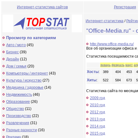
Интернет-статистика сайтов
Регистрация
Интернет-статистика
/
Рейти
"Office-Media.ru"
Просмотр по категориям
http://www.office-media.ru/
Авто / мото
(45)
Все об организации офиса и
Бизнес
(39)
Статистика посещаемости с
Дизайн
(12)
январь
февраль
март
ап
Дом / семья
(20)
Хосты
:
389
404
453
4
Компьютеры / интернет
(43)
Хиты
:
Культура / искусство
(27)
522
584
673
5
Медицина / здоровье
(14)
Статистика сайта по месяцам
Недвижимость
(46)
2009 год
Образование
(26)
2010 год
Общество
(11)
2012 год
Производство
(22)
2013 год
Развлечения
(31)
2014 год
Разные разности
(16)
2015 год
Реклама
(18)