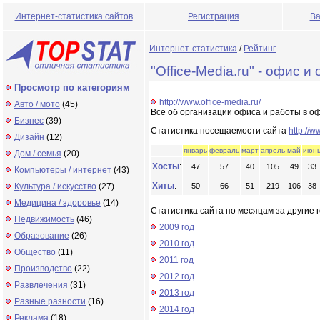
Интернет-статистика сайтов
Регистрация
Ва
Интернет-статистика
/
Рейтинг
"Office-Media.ru" - офис
Просмотр по категориям
http://www.office-media.ru/
Авто / мото
(45)
Все об организации офиса и работы в о
Бизнес
(39)
Статистика посещаемости сайта
http://w
Дизайн
(12)
январь
февраль
март
апрель
май
июн
Дом / семья
(20)
Хосты
:
47
57
40
105
49
33
Компьютеры / интернет
(43)
Хиты
:
Культура / искусство
(27)
50
66
51
219
106
38
Медицина / здоровье
(14)
Статистика сайта по месяцам за другие г
Недвижимость
(46)
2009 год
Образование
(26)
2010 год
Общество
(11)
2011 год
Производство
(22)
2012 год
Развлечения
(31)
2013 год
Разные разности
(16)
2014 год
Реклама
(18)