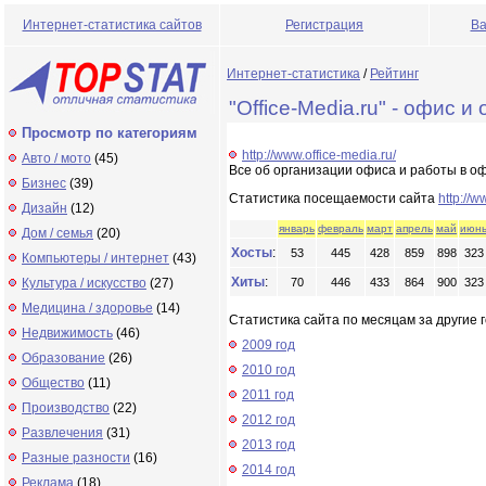
Интернет-статистика сайтов
Регистрация
Ва
Интернет-статистика
/
Рейтинг
"Office-Media.ru" - офис
Просмотр по категориям
http://www.office-media.ru/
Авто / мото
(45)
Все об организации офиса и работы в о
Бизнес
(39)
Статистика посещаемости сайта
http://w
Дизайн
(12)
январь
февраль
март
апрель
май
июн
Дом / семья
(20)
Хосты
:
53
445
428
859
898
323
Компьютеры / интернет
(43)
Хиты
:
Культура / искусство
(27)
70
446
433
864
900
323
Медицина / здоровье
(14)
Статистика сайта по месяцам за другие г
Недвижимость
(46)
2009 год
Образование
(26)
2010 год
Общество
(11)
2011 год
Производство
(22)
2012 год
Развлечения
(31)
2013 год
Разные разности
(16)
2014 год
Реклама
(18)